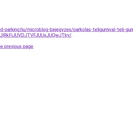
d-parking.hu/microblog-bejegyzes/parkolas-teligumival-teli-gu
RjUlRkFiJUVDJTVFJUUxJUQwJTky/
.
he previous page
.