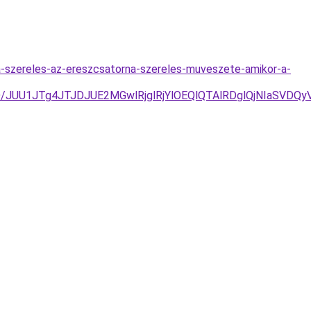
a-szereles-az-ereszcsatorna-szereles-muveszete-amikor-a-
3D/JUU1JTg4JTJDJUE2MGwlRjglRjYlOEQlQTAlRDglQjNIaSV