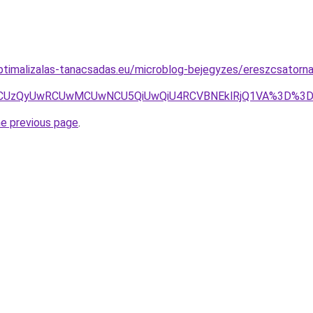
timalizalas-tanacsadas.eu/microblog-bejegyzes/ereszcsatorn
MCVERCUzQyUwRCUwMCUwNCU5QiUwQiU4RCVBNEklRjQ1VA%3D%
he previous page
.