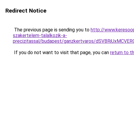
Redirect Notice
The previous page is sending you to
http://www.keresoop
szakertelem-talalkozik-a-
precizitassal/budapest/ganzkertvaros/dSVBRiUx
If you do not want to visit that page, you can
return to t