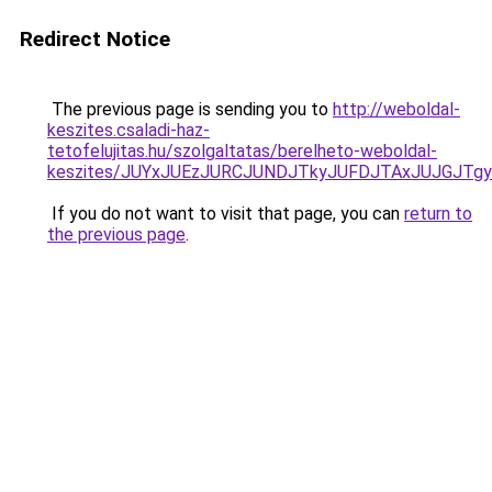
Redirect Notice
The previous page is sending you to
http://weboldal-
keszites.csaladi-haz-
tetofelujitas.hu/szolgaltatas/berelheto-weboldal-
keszites/JUYxJUEzJURCJUNDJTkyJUFDJTAxJUJGJTg
If you do not want to visit that page, you can
return to
the previous page
.