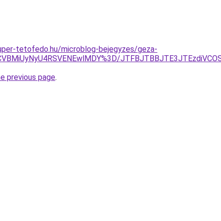
.super-tetofedo.hu/microblog-bejegyzes/geza-
CVBMiUyNyU4RSVENEwlMDY%3D/JTFBJTBBJTE3JTEzdiVCO
he previous page
.