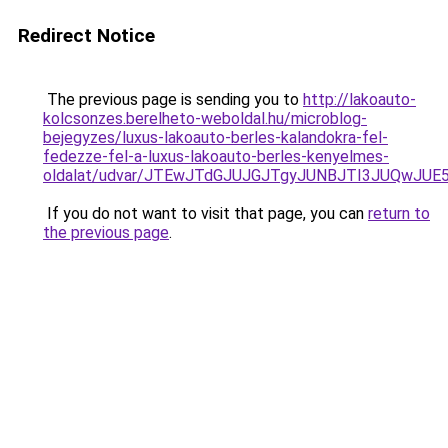
Redirect Notice
The previous page is sending you to
http://lakoauto-
kolcsonzes.berelheto-weboldal.hu/microblog-
bejegyzes/luxus-lakoauto-berles-kalandokra-fel-
fedezze-fel-a-luxus-lakoauto-berles-kenyelmes-
oldalat/udvar/JTEwJTdGJUJGJTgyJUNBJTI3JUQwJ
If you do not want to visit that page, you can
return to
the previous page
.