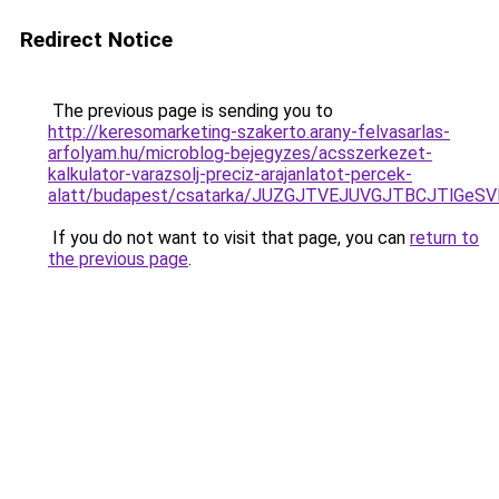
Redirect Notice
The previous page is sending you to
http://keresomarketing-szakerto.arany-felvasarlas-
arfolyam.hu/microblog-bejegyzes/acsszerkezet-
kalkulator-varazsolj-preciz-arajanlatot-percek-
alatt/budapest/csatarka/JUZGJTVEJUVGJTBCJTlGe
If you do not want to visit that page, you can
return to
the previous page
.