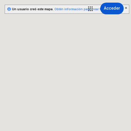
Acceder
Un usuario creó este mapa.
Obtén información para crear tu propio mapa.